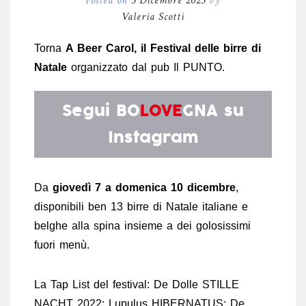
Posted on
3 Dicembre 2023
by
Valeria Scotti
Torna
A Beer Carol, il Festival delle birre di
Natale
organizzato dal pub Il PUNTO.
Segui
BO
LOVE
GNA
su
Instagram
Da
giovedì 7 a domenica 10 dicembre
,
disponibili ben 13 birre di Natale italiane e
belghe alla spina insieme a dei golosissimi
fuori menù.
La Tap List del festival: De Dolle STILLE
NACHT 2022; Lupulus HIBERNATUS; De