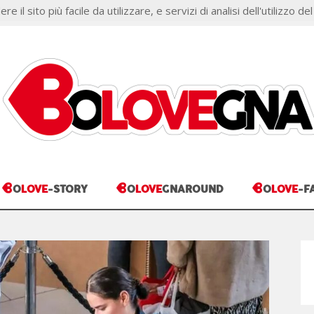
il sito più facile da utilizzare, e servizi di analisi dell'utilizzo del
ONI
COOKIE POLICY
B
B
B
O
LOVE
-STORY
O
LOVE
GNAROUND
O
LOVE
-F