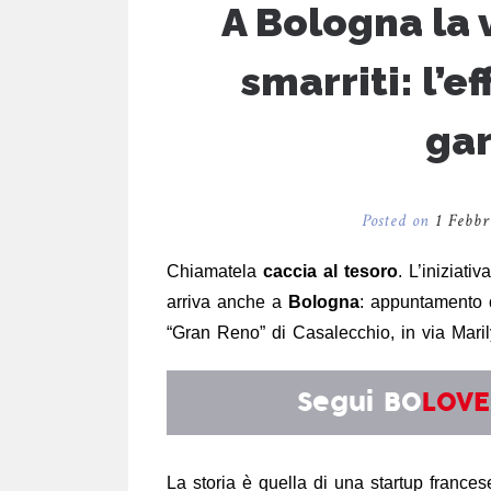
A Bologna la 
smarriti: l’e
gar
Posted on
1 Febbr
Chiamatela
caccia al tesoro
. L’iniziati
arriva anche a
Bologna
: appuntamento
“Gran Reno” di Casalecchio, in via Maril
Segui
BO
LOVE
La storia è quella di una startup franc