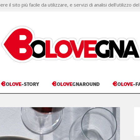
il sito più facile da utilizzare, e servizi di analisi dell'utilizzo del
ONI
COOKIE POLICY
B
B
B
O
LOVE
-STORY
O
LOVE
GNAROUND
O
LOVE
-F