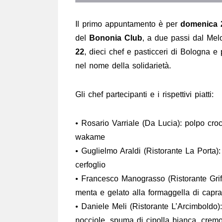
Il primo appuntamento è per
domenica 
del
Bononia Club
, a due passi dal Mel
22
, dieci chef e pasticceri di Bologna e
nel nome della solidarietà.
Gli chef partecipanti e i rispettivi piatti:
• Rosario Varriale (Da Lucia): polpo cro
wakame
• Guglielmo Araldi (Ristorante La Porta):
cerfoglio
• Francesco Manograsso (Ristorante Grifo
menta e gelato alla formaggella di capra
• Daniele Meli (Ristorante L’Arcimboldo):
nocciole, spuma di cipolla bianca, crem