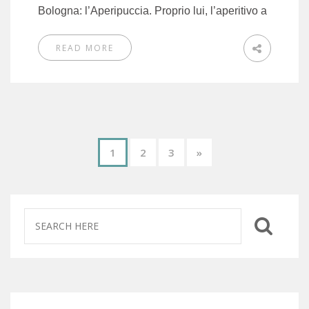
Bologna: l’Aperipuccia. Proprio lui, l’aperitivo a
READ MORE
1
2
3
»