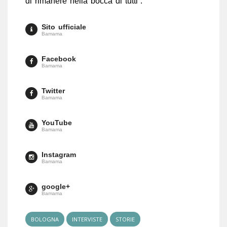
di rimanere nella bocca di tutti”.
Sito ufficiale
Bamama
Facebook
Bamama
Twitter
Bamama
YouTube
Bamama
Instagram
Bamama
google+
Bamama
BOLOGNA
INTERVISTE
STORIE