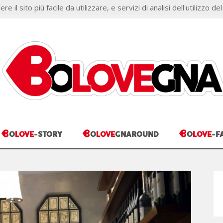
il sito più facile da utilizzare, e servizi di analisi dell'utilizzo del
ONI
COOKIE POLICY
B
B
B
O
LOVE
-STORY
O
LOVE
GNAROUND
O
LOVE
-F