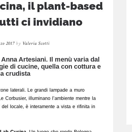
ina, il plant-based
utti ci invidiano
zo 2017
by
Valeria Scotti
i Anna Artesiani. Il menù varia dal
gie di cucine, quella con cottura e
la crudista
one laterali. Le grandi lampade a muro
 Le Corbusier, illuminano l’ambiente mentre la
del locale, è interamente a vista e rifinita in
 Lab Cucina
. Un luogo che rende Bologna