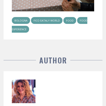
BOLOGNA
FICO EATALY WORLD
FOOD
FOOD
EXPERIENCE
AUTHOR