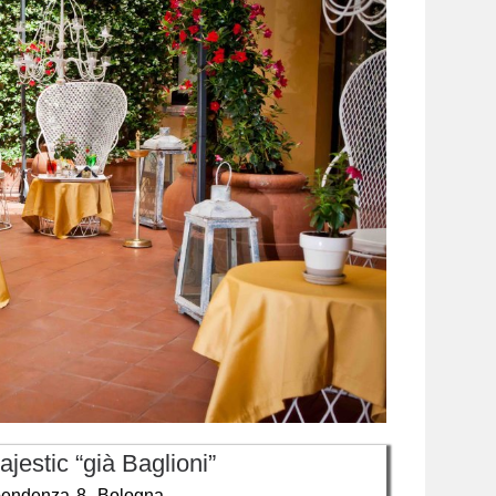
jestic “già Baglioni”
ipendenza 8, Bologna