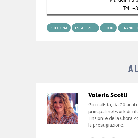
Tel. +
BOLOGNA
ESTATE 2018
FOOD
GRAND HO
A
Valeria Scotti
Giornalista, da 20 anni 
principali network di in
Finzioni e della Chora A
la prestigiazione.