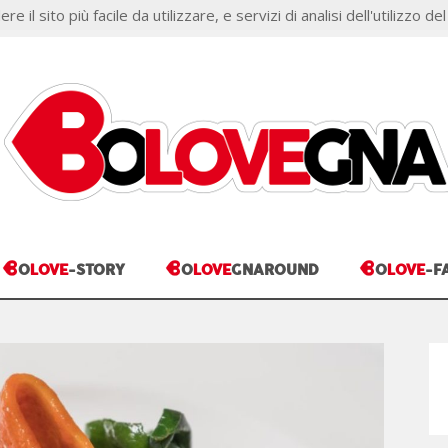
il sito più facile da utilizzare, e servizi di analisi dell'utilizzo del
ONI
COOKIE POLICY
B
B
B
O
LOVE
-STORY
O
LOVE
GNAROUND
O
LOVE
-F