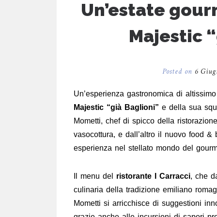
Un’estate gour
Majestic “
Posted on
6 Giug
Un’esperienza gastronomica di altissimo 
Majestic “già Baglioni”
e della sua squa
Mometti, chef di spicco della ristorazione
vasocottura, e dall’altro il nuovo food 
esperienza nel stellato mondo del gourm
Il menu del
ristorante I Carracci
, che d
culinaria della tradizione emiliano romag
Mometti si arricchisce di suggestioni inno
grazie anche alle incursioni di sapori pro